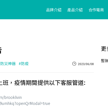
品牌介紹
產品介紹
合作電商
告
更
暫
#防災神器
#防疫
2023/06/08
上班，疫情期間提供以下客服管道:
m/brooklivin
/589umhkq?openQrModal=true