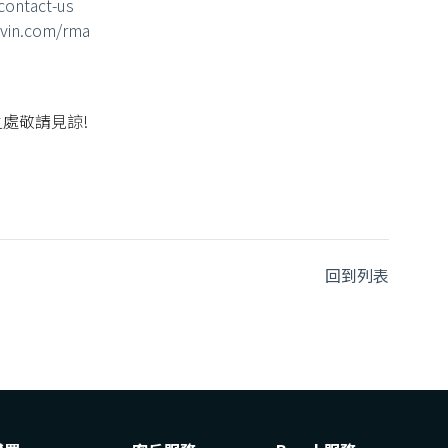
/contact-us
ivin.com/rma
處敬請見諒!
回到列表