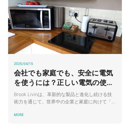
2025/04/15
会社でも家庭でも、安全に電気
を使うには？正しい電気の使い
方とは？
Brook Livinは、革新的な製品と進化し続ける技
術力を通じて、世界中の企業と家庭に向けて「正
しい電気の使い方と電気の安全性」を広めること
MORE
をブランドの核心としています。すべての消費者
が、正しい使用