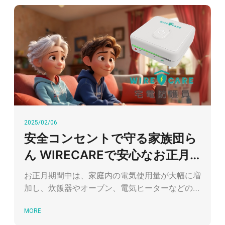
2025/02/06
安全コンセントで守る家族団ら
ん WIRECAREで安心なお正月
を
お正月期間中は、家庭内の電気使用量が大幅に増
加し、炊飯器やオーブン、電気ヒーターなどの季
節家電が家庭の電力負荷に追加の負担をかけま
MORE
す。