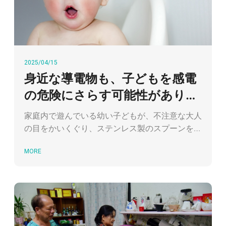
2025/04/15
身近な導電物も、子どもを感電
の危険にさらす可能性がありま
す
家庭内で遊んでいる幼い子どもが、不注意な大人
の目をかいくぐり、ステンレス製のスプーンを寝
室のコンセントに差し込んでしまった―― そん
MORE
な些細な行動が、感電による意識喪失、さらに重
症の場合には命を落とす