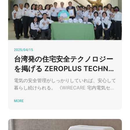
2025/04/15
台湾発の住宅安全テクノロジー
を掲げる ZEROPLUS TECHNO
LOGY（孕龍科技）
電気の安全管理がしっかりしていれば、安心して
暮らし続けられる。 《WIRECARE 宅内電気セー
フガード》は消防局とも連携し、高齢者の電気使
MORE
用を守る安心のパートナーに！