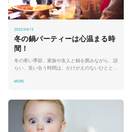
2025/04/15
冬の鍋パーティーは心温まる時
間！
冬の寒い季節、家族や友人と鍋を囲みながら、語
らい、笑い合う時間は、かけがえのないひととき
です。 2020年以降のコロナ禍を経て、外食を控
MORE
え「自宅で鍋を楽しむスタイル」が定着し、いま
や季節を問わず人気