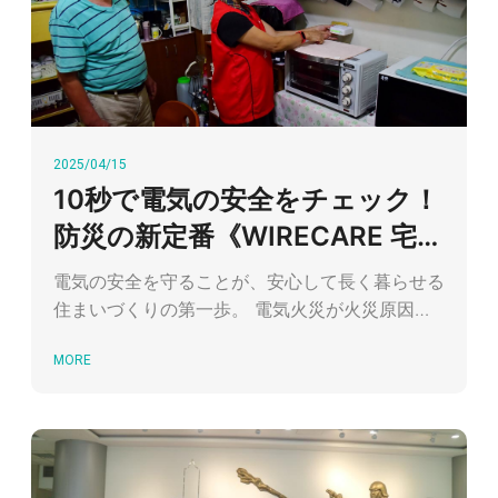
2025/04/15
10秒で電気の安全をチェック！
防災の新定番《WIRECARE 宅内
電気セーフガード》
電気の安全を守ることが、安心して長く暮らせる
住まいづくりの第一歩。 電気火災が火災原因の
中で最も多いという現状を受けて、ZEROPLUS
MORE
TECHNOLOGY（孕龍科技）は、スマートホーム
ブランド「