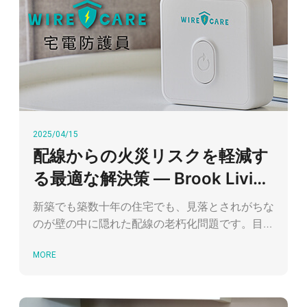
2025/04/15
配線からの火災リスクを軽減す
る最適な解決策 — Brook Livin
WIRECARE 宅内電気セ
新築でも築数十年の住宅でも、見落とされがちな
のが壁の中に隠れた配線の老朽化問題です。目に
見えない壁内部の電気配線だけでなく、日常的に
MORE
使用するコンセントも、長期間の使用や劣悪な使
用環境により、劣化が進ん